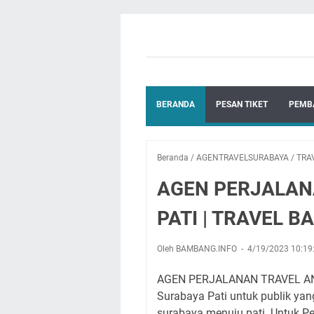
BERANDA
PESAN TIKET
PEMB
Beranda
/
AGENTRAVELSURABAYA
/
TRA
AGEN PERJALANA
PATI | TRAVEL 
Oleh BAMBANG.INFO
4/19/2023 10:1
AGEN PERJALANAN TRAVEL AND
Surabaya Pati untuk publik yan
surabaya menuju pati. Untuk Pe