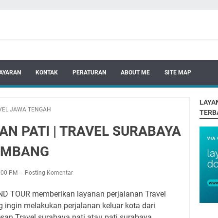
AYARAN
KONTAK
PERATURAN
ABOUT ME
SITE MAP
LAYA
VEL JAWA TENGAH
TERB
N PATI | TRAVEL SURABAYA
BAMBANG
9:00 PM
Posting Komentar
 TOUR memberikan layanan perjalanan Travel
g ingin melakukan perjalanan keluar kota dari
san Travel surabaya pati atau pati surabaya