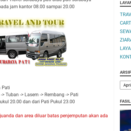
LAYA
pada jam kantor 08.00 sampai 20.00
TRAV
CART
SEW
ZIAR
LAYA
KON
ARSI
 Pati
-> Tuban -> Lasem -> Rembang -> Pati
FASI
kul 20.00 dan dari Pati Pukul 23.00
juanda dan area diluar batas penjemputan akan ada