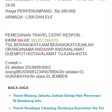
19.00
Harga PERPENUMPANG : Rp 280.000
ARMADA : L300 DAN ELF
PEMESANAN TRAVEL CEPAT RESPON :
KIRIM
WA
KE
081357284370
TGL BERANGKAT
#
JAM BERANGKAT
#
JUMLAH
ORANG
#
NAMA ANDA
#
HP ANDA#ALAMAT
DIJEMPUT+KOTA
#
ALAMAT TUJUAN+KOTA
Contoh =
01 oktober 2019#09:00#2
orang#BUDI#081234567890#Jln selatan 01
SURABAYA#Jln utara 01 JEMBER
BACA JUGA
Travel Malang Jakarta Jadwal Setiap Hari Reservasi
DI Bambang Info
Travel Surabaya Cikarang Surabaya Executive Via Tol