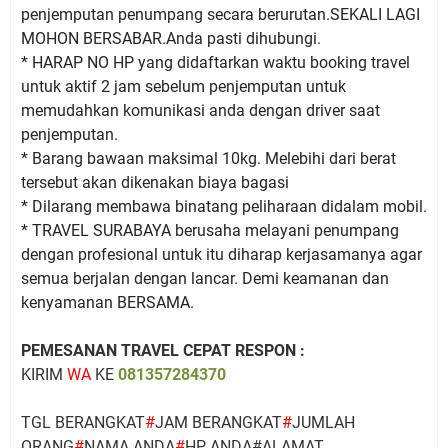
penjemputan penumpang secara berurutan.SEKALI LAGI
MOHON BERSABAR.Anda pasti dihubungi.
* HARAP NO HP yang didaftarkan waktu booking travel
untuk aktif 2 jam sebelum penjemputan untuk
memudahkan komunikasi anda dengan driver saat
penjemputan.
* Barang bawaan maksimal 10kg. Melebihi dari berat
tersebut akan dikenakan biaya bagasi
* Dilarang membawa binatang peliharaan didalam mobil.
* TRAVEL SURABAYA berusaha melayani penumpang
dengan profesional untuk itu diharap kerjasamanya agar
semua berjalan dengan lancar. Demi keamanan dan
kenyamanan BERSAMA.
PEMESANAN TRAVEL CEPAT RESPON :
KIRIM
WA
KE
081357284370
TGL BERANGKAT
#
JAM BERANGKAT
#
JUMLAH
ORANG
#
NAMA ANDA
#
HP ANDA#ALAMAT